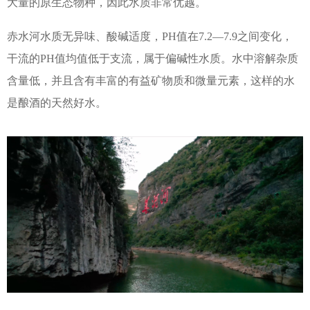
大量的原生态物种，因此水质非常优越。
视频中
赤水河水质无异味、酸碱适度，
PH
值在
7.2—7.9
之间变化，
干流的
PH
值均值低于支流，属于偏碱性水质。水中溶解杂质
含量低，并且含有丰富的有益矿物质和微量元素，这样的水
产品中
是酿酒的天然好水。
个性定
会员中
服务中
生态酿
酱酒知